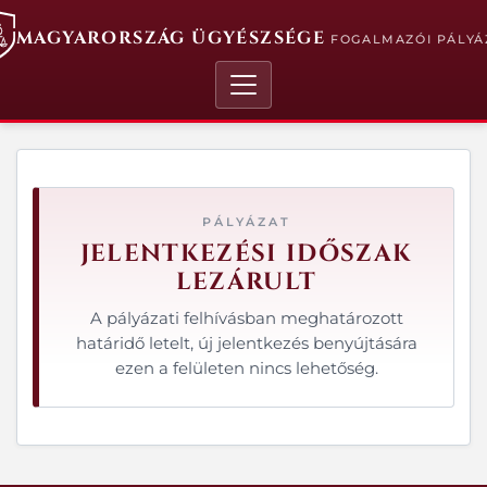
MAGYARORSZÁG ÜGYÉSZSÉGE
FOGALMAZÓI PÁLYÁ
PÁLYÁZAT
JELENTKEZÉSI IDŐSZAK
LEZÁRULT
A pályázati felhívásban meghatározott
határidő letelt, új jelentkezés benyújtására
ezen a felületen nincs lehetőség.