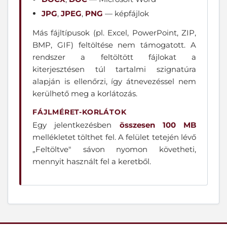
JPG
,
JPEG
,
PNG
— képfájlok
Más fájltípusok (pl. Excel, PowerPoint, ZIP,
BMP, GIF) feltöltése nem támogatott. A
rendszer a feltöltött fájlokat a
kiterjesztésen túl tartalmi szignatúra
alapján is ellenőrzi, így átnevezéssel nem
kerülhető meg a korlátozás.
FÁJLMÉRET-KORLÁTOK
Egy jelentkezésben
összesen 100 MB
mellékletet tölthet fel. A felület tetején lévő
„Feltöltve" sávon nyomon követheti,
mennyit használt fel a keretből.