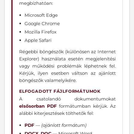
megbízhatóan:
Microsoft Edge
Google Chrome
Mozilla Firefox
Apple Safari
Régebbi böngészők (különösen az Internet
Explorer) használata esetén megjelenítési
vagy működési problémák léphetnek fel.
Kérjük, ilyen esetben váltson az ajánlott
böngészők valamelyikére.
ELFOGADOTT FÁJLFORMÁTUMOK
A csatolandó dokumentumokat
elsősorban PDF
formátumban kérjük. Az
alábbi kiterjesztések tölthetők fel:
PDF
—
(ajánlott formátum)
DOCX
,
DOC
— Microsoft Word