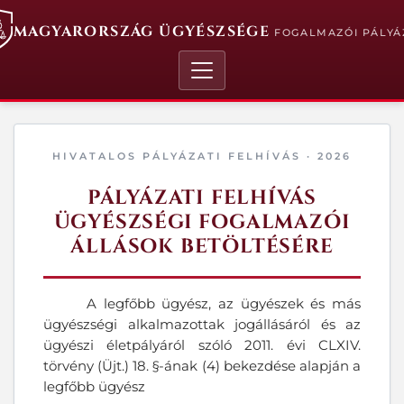
MAGYARORSZÁG ÜGYÉSZSÉGE
FOGALMAZÓI PÁLYÁ
HIVATALOS PÁLYÁZATI FELHÍVÁS · 2026
PÁLYÁZATI FELHÍVÁS
ÜGYÉSZSÉGI FOGALMAZÓI
ÁLLÁSOK BETÖLTÉSÉRE
A legfőbb ügyész, az ügyészek és más
ügyészségi alkalmazottak jogállásáról és az
ügyészi életpályáról szóló 2011. évi CLXIV.
törvény (Üjt.) 18. §-ának (4) bekezdése alapján a
legfőbb ügyész