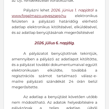
az Üjt. rendelkezései vonatkoznak.
Pályázni lehet
2026. június 1. napjától
a
www.fogalmazo.ugyeszseg.hu
elektronikus
felületen a pályázati határidőig elérhető
adatlap elektronikus kitöltésével, elküldésével,
és az adatlap benyújtásának megerősítésével
2026. július 6. napjáig.
A pályázatot benyújtottnak tekintjük,
amennyiben a pályázó az adatlapot kitöltötte,
és a pályázat további dokumentumaival együtt
elektronikusan elküldte, továbbá a
regisztrációs számot tartalmazó válasz-e-
mailre pályázati szándékát 24 órán belül
megerősítette.
Az adatlap a benyújtást követően utóbb
nem módosítható. Az adatok helyesbítésére a
pályázónak a teljes adatlap újbóli