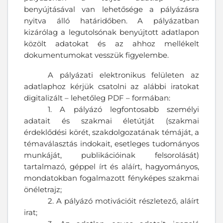
benyújtásával van lehetősége a pályázásra
nyitva álló határidőben. A pályázatban
kizárólag a legutolsónak benyújtott adatlapon
közölt adatokat és az ahhoz mellékelt
dokumentumokat vesszük figyelembe.
A pályázati elektronikus felületen az
adatlaphoz kérjük csatolni az alábbi iratokat
digitalizált – lehetőleg PDF – formában:
1. A pályázó legfontosabb személyi
adatait és szakmai életútját (szakmai
érdeklődési körét, szakdolgozatának témáját, a
témaválasztás indokait, esetleges tudományos
munkáját, publikációinak felsorolását)
tartalmazó, géppel írt és aláírt, hagyományos,
mondatokban fogalmazott fényképes szakmai
önéletrajz;
2. A pályázó motivációit részletező, aláírt
irat;