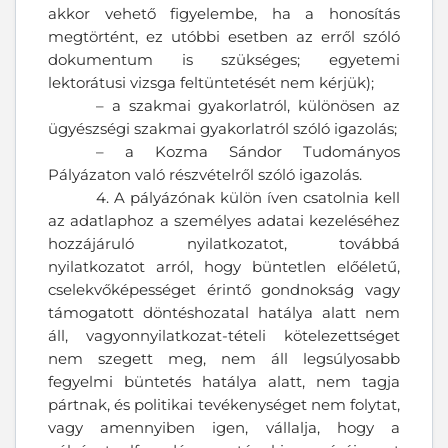
akkor vehető figyelembe, ha a honosítás
megtörtént, ez utóbbi esetben az erről szóló
dokumentum is szükséges; egyetemi
lektorátusi vizsga feltüntetését nem kérjük);
– a szakmai gyakorlatról, különösen az
ügyészségi szakmai gyakorlatról szóló igazolás;
– a Kozma Sándor Tudományos
Pályázaton való részvételről szóló igazolás.
4. A pályázónak külön íven csatolnia kell
az adatlaphoz a személyes adatai kezeléséhez
hozzájáruló nyilatkozatot, továbbá
nyilatkozatot arról, hogy büntetlen előéletű,
cselekvőképességet érintő gondnokság vagy
támogatott döntéshozatal hatálya alatt nem
áll, vagyonnyilatkozat-tételi kötelezettséget
nem szegett meg, nem áll legsúlyosabb
fegyelmi büntetés hatálya alatt, nem tagja
pártnak, és politikai tevékenységet nem folytat,
vagy amennyiben igen, vállalja, hogy a