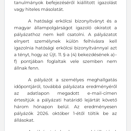
tanulmányok befejezéséről kiállított igazolást
vagy hiteles másolatát.
A hatósági erkölcsi bizonyítványt és a
magyar állampolgárságot igazoló okiratot a
pályázathoz nem kell csatolni. A pályázatot
elnyert személynek külön felhívásra kell
igazolnia hatósági erkölcsi bizonyítvánnyal azt
a tényt, hogy az Üjt. 11. §-a (4) bekezdésének a)–
f) pontjában foglaltak vele szemben nem
állnak fenn.
A pályázót a személyes meghallgatás
időpontjáról, továbbá pályázata eredményéről
az adatlapon megadott e-mail-címen
értesítjük a pályázati határidő lejártát követő
három hónapon belül. Az eredményesen
pályázók 2026. október 1-étől töltik be az
állásokat.