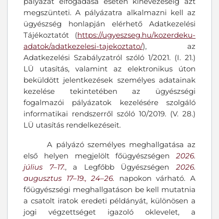
pályázat elfogadása esetén kinevezéséig azt
megszünteti. A pályázatra alkalmazni kell az
ügyészség honlapján elérhető Adatkezelési
Tájékoztatót (
https://ugyeszseg.hu/kozerdeku-
adatok/adatkezelesi-tajekoztato/
), az
Adatkezelési Szabályzatról szóló 1/2021. (I. 21.)
LÜ utasítás, valamint az elektronikus úton
beküldött jelentkezések személyes adatainak
kezelése tekintetében az ügyészségi
fogalmazói pályázatok kezelésére szolgáló
informatikai rendszerről szóló 10/2019. (V. 28.)
LÜ utasítás rendelkezéseit.
A pályázó személyes meghallgatása az
első helyen megjelölt főügyészségen
2026.
július 7–17.
, a Legfőbb Ügyészségen
2026.
augusztus 17–19., 24–26.
napokon várható. A
főügyészségi meghallgatáson be kell mutatnia
a csatolt iratok eredeti példányát, különösen a
jogi végzettséget igazoló oklevelet, a