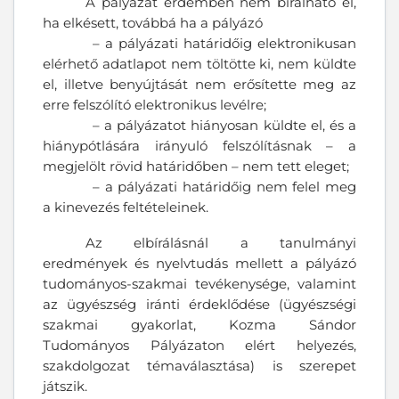
A pályázat érdemben nem bírálható el,
ha elkésett, továbbá ha a pályázó
– a pályázati határidőig elektronikusan
elérhető adatlapot nem töltötte ki, nem küldte
el, illetve benyújtását nem erősítette meg az
erre felszólító elektronikus levélre;
– a pályázatot hiányosan küldte el, és a
hiánypótlására irányuló felszólításnak – a
megjelölt rövid határidőben – nem tett eleget;
– a pályázati határidőig nem felel meg
a kinevezés feltételeinek.
Az elbírálásnál a tanulmányi
eredmények és nyelvtudás mellett a pályázó
tudományos-szakmai tevékenysége, valamint
az ügyészség iránti érdeklődése (ügyészségi
szakmai gyakorlat, Kozma Sándor
Tudományos Pályázaton elért helyezés,
szakdolgozat témaválasztása) is szerepet
játszik.