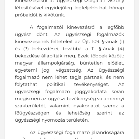
kinevezésekor az ügyészségi szolgálati viszony
létesítésével egyidejűleg legfeljebb hat hónap
próbaidőt is kikötünk.
A fogalmazói kinevezésről a legfőbb
ügyész dönt. Az ügyészségi fogalmazók
kinevezésének feltételeit az Üjt. 109. §-ának (1)
és (3) bekezdései, továbbá a 11. §-ának (4)
bekezdése állapítják meg. Ezek többek között:
magyar állampolgárság, büntetlen előélet,
egyetemi jogi végzettség. Az ügyészségi
fogalmazó nem lehet tagja pártnak, és nem
folytathat politikai tevékenységet. Az
ügyészségi fogalmazó joggyakorlata során
megismeri az ügyészi tevékenység valamennyi
szakterületét, valamint gyakorlatot szerez a
főügyészségen és lehetőség szerint az
ügyészségi nyomozás területén.
Az ügyészségi fogalmazó járandóságára