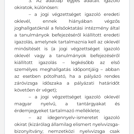
3. Az adatlap egyes adatait igazoló
okiratok, különösen:
– a jogi végzettséget igazoló eredeti
oklevél, ennek hiányában végzős
joghallgatóknál a felsőoktatási intézmény által
a tanulmányok befejezéséről kiállított eredeti
igazolás, amelynek tartalmaznia kell az oklevél
minősítését is (a jogi végzettséget igazoló
oklevél vagy a tanulmányok befejezéséről
kiállított igazolás – legkésőbb az első
személyes meghallgatás időpontjáig – abban
az esetben pótolható, ha a pályázó rendes
záróvizsga időszaka a pályázati határidőt
követően ér véget);
– a jogi végzettséget igazoló oklevél
magyar nyelvű, a tantárgyakat és
érdemjegyeket tartalmazó melléklete;
– az idegennyelv-ismeretet igazoló
okirat (kizárólag államilag elismert nyelvvizsga-
bizonyítvány; nemzetközi nyelvvizsga csak